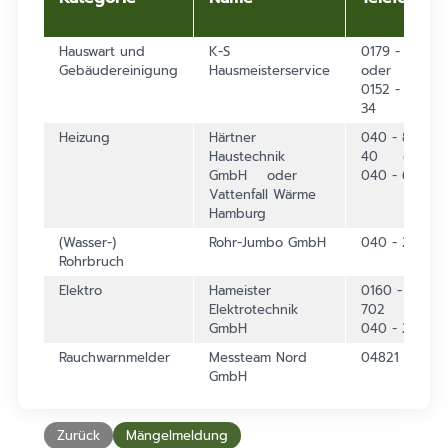
Hauswart und
K-S
0179 - 12 9
Gebäudereinigung
Hausmeisterservice
oder
0152 - 28 40
34
Heizung
Härtner
040 - 80 90 
Haustechnik
40 oder
GmbH oder
040 - 63 96 
Vattenfall Wärme
Hamburg
(Wasser-)
Rohr-Jumbo GmbH
040 - 280 24
Rohrbruch
Elektro
Hameister
0160 - 53 73
Elektrotechnik
702 oder
GmbH
040 - 21 55 1
Rauchwarnmelder
Messteam Nord
04821 - 409 
GmbH
Zurück
Mängelmeldung